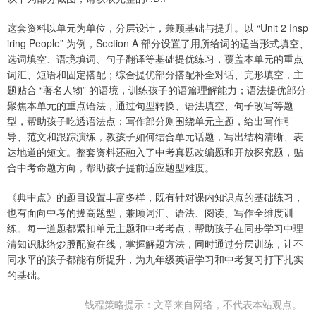
这套资料以单元为单位，分层设计，兼顾基础与提升。以 “Unit 2 Insp
iring People” 为例，Section A 部分设置了用所给词的适当形式填空、
选词填空、语境填词、句子翻译等基础提优练习，覆盖本单元的重点
词汇、短语和固定搭配；综合提优部分搭配补全对话、完形填空，主
题贴合 “著名人物” 的语境，训练孩子的语篇理解能力；语法提优部分
聚焦本单元的重点语法，通过句型转换、语法填空、句子改写等题
型，帮助孩子吃透语法点；写作部分则围绕单元主题，给出写作引
导、范文和跟踪演练，教孩子如何结合单元话题，写出结构清晰、表
达地道的短文。整套资料还融入了中考真题改编题和开放探究题，贴
合中考命题方向，帮助孩子提前适应题型难度。
《典中点》的题目设置丰富多样，既有针对课内知识点的基础练习，
也有面向中考的拔高题型，兼顾词汇、语法、阅读、写作全维度训
练。每一道题都紧扣单元主题和中考考点，帮助孩子在同步学习中理
清知识脉络炒股配资在线，掌握解题方法，同时通过分层训练，让不
同水平的孩子都能有所提升，为九年级英语学习和中考复习打下扎实
的基础。
钱程策略提示：文章来自网络，不代表本站观点。