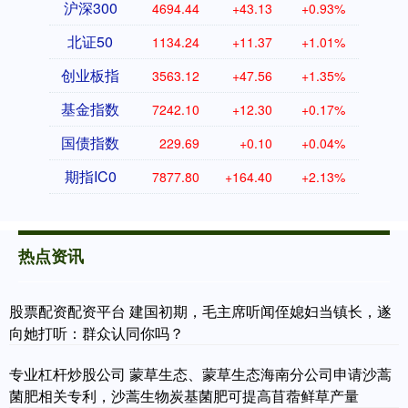
沪深300
4694.44
+43.13
+0.93%
北证50
1134.24
+11.37
+1.01%
创业板指
3563.12
+47.56
+1.35%
基金指数
7242.10
+12.30
+0.17%
国债指数
229.69
+0.10
+0.04%
期指IC0
7877.80
+164.40
+2.13%
热点资讯
股票配资配资平台 建国初期，毛主席听闻侄媳妇当镇长，遂
向她打听：群众认同你吗？
专业杠杆炒股公司 蒙草生态、蒙草生态海南分公司申请沙蒿
菌肥相关专利，沙蒿生物炭基菌肥可提高苜蓿鲜草产量